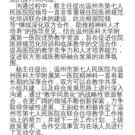
沟通过程中，蔡主任提出温州市第七人
民医院院领导一直非常重视住院医师规范
化培训联合体的建设，此次根据院领
导“
继续深化双方合作、助推精神科人才
培养”的指导意见，结合温州医科大学附
属第一医院优势教学资源，旨在促进住院
医师规范化培训和临床教学的交流合作，
提高医院的教学竞争力和人才培养能力，
促进双方形成医教研融合发展的浓厚氛
围。
杨主任提出，温州市第七人民医院与温
州医科大学附属第一医院精神科一直有着
长期的深厚合作，双方可以在教学共享、
小组共建，以及联合发展思路上进行深入
沟通，通过
“教学同质化”的战略性资源整
合，在更广阔的领域不断创新探索，力争
取得突破性进展。王副处长积极肯定了温
州市第七人民医院在联合住培教学工作推
动上的努力，并就下一步工作计划、上级
政策要求、合作交流事宜与在场人员进行
了互动交流。